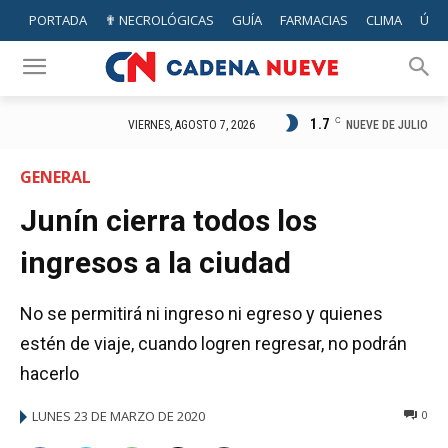
PORTADA
✟ NECROLÓGICAS
GUÍA
FARMACIAS
CLIMA
ÚTIL
1.7
C
NUEVE DE JULIO
VIERNES, AGOSTO 7, 2026
GENERAL
Junín cierra todos los
ingresos a la ciudad
No se permitirá ni ingreso ni egreso y quienes
estén de viaje, cuando logren regresar, no podrán
hacerlo
LUNES 23 DE MARZO DE 2020
0