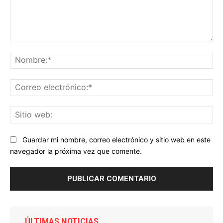
Comentario:
No
Co
ele
Sit
we
Guardar mi nombre, correo electrónico y sitio web en este
navegador la próxima vez que comente.
ÚLTIMAS NOTICIAS