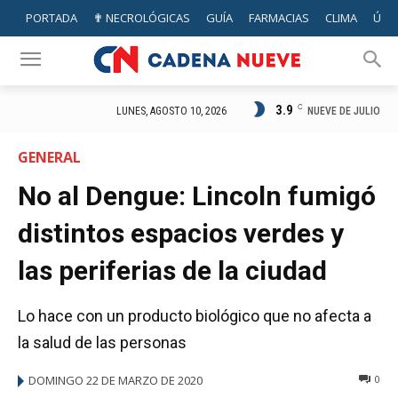
PORTADA
✟ NECROLÓGICAS
GUÍA
FARMACIAS
CLIMA
ÚTIL
3.9
C
NUEVE DE JULIO
LUNES, AGOSTO 10, 2026
GENERAL
No al Dengue: Lincoln fumigó
distintos espacios verdes y
las periferias de la ciudad
Lo hace con un producto biológico que no afecta a
la salud de las personas
DOMINGO 22 DE MARZO DE 2020
0