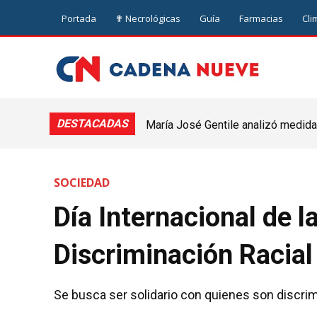
Portada
✟ Necrológicas
Guía
Farmacias
Cli
DESTACADAS
María José Gentile analizó medidas
nuevejuliense
SOCIEDAD
Día Internacional de l
Discriminación Racial
Se busca ser solidario con quienes son discri