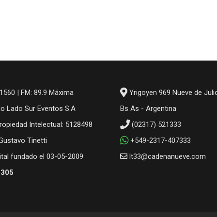
1560 | FM: 89.9 Máxima
Yrigoyen 969 Nueve de Juli
io Lado Sur Eventos S.A
Bs As - Argentina
ropiedad Intelectual: 5128498
(02317) 521333
 Gustavo Tinetti
+549-2317-407333
gital fundado el 03-05-2009
lt33@cadenanueve.com
6305