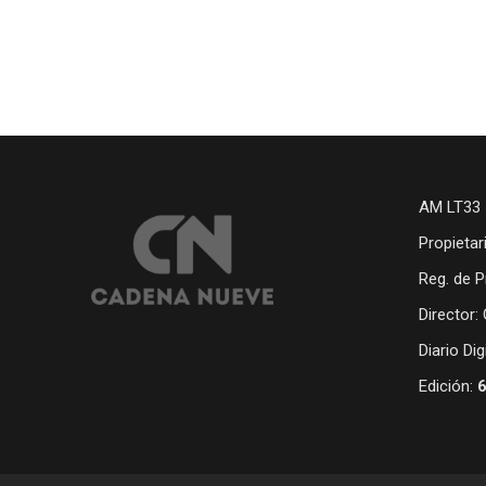
AM LT33 
Propietar
Reg. de P
Director:
Diario Di
Edición: