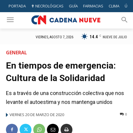
PORTADA
✟ NECROLÓGICAS
GUÍA
FARMACIAS
CLIMA
ÚTIL
14.4
C
NUEVE DE JULIO
VIERNES, AGOSTO 7, 2026
GENERAL
En tiempos de emergencia:
Cultura de la Solidaridad
Es a través de una construcción colectiva que nos
levante el autoestima y nos mantenga unidos
VIERNES 20 DE MARZO DE 2020
0