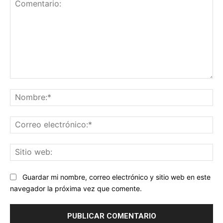
Comentario:
No
Co
ele
Sit
we
Guardar mi nombre, correo electrónico y sitio web en este
navegador la próxima vez que comente.