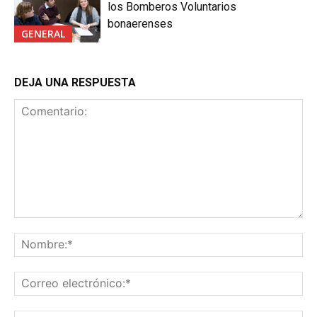
los Bomberos Voluntarios
bonaerenses
GENERAL
DEJA UNA RESPUESTA
Comentario:
No
Co
ele