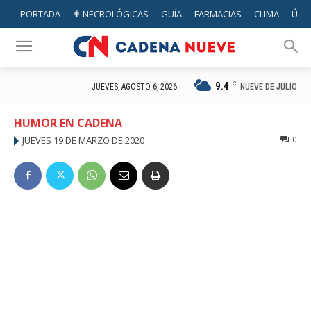
PORTADA
✟ NECROLÓGICAS
GUÍA
FARMACIAS
CLIMA
ÚTIL
9.4
C
NUEVE DE JULIO
JUEVES, AGOSTO 6, 2026
HUMOR EN CADENA
JUEVES 19 DE MARZO DE 2020
0