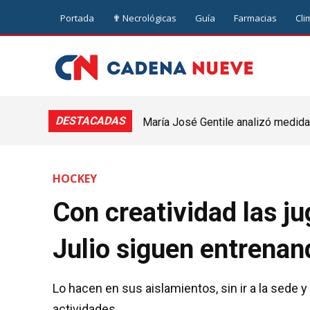
Portada
✟ Necrológicas
Guía
Farmacias
Cli
DESTACADAS
María José Gentile analizó medidas
nuevejuliense
HOCKEY
Con creatividad las ju
Julio siguen entrenan
Lo hacen en sus aislamientos, sin ir a la sede y
actividades