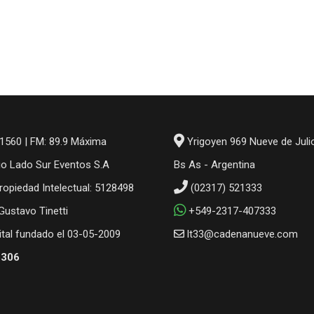
1560 | FM: 89.9 Máxima
Yrigoyen 969 Nueve de Juli
io Lado Sur Eventos S.A
Bs As - Argentina
ropiedad Intelectual: 5128498
(02317) 521333
 Gustavo Tinetti
+549-2317-407333
gital fundado el 03-05-2009
lt33@cadenanueve.com
6306