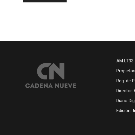
AM LT33 
Propietar
Reg. de P
Director:
Diario Di
Edición: