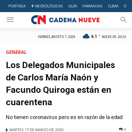
PORTADA
✟ NECROLÓGICAS
GUÍA
FARMACIAS
CLIMA
ÚTIL
6.1
C
NUEVE DE JULIO
VIERNES, AGOSTO 7, 2026
GENERAL
Los Delegados Municipales
de Carlos María Naón y
Facundo Quiroga están en
cuarentena
No tienen coronavirus pero es en razón de la edad
MARTES 17 DE MARZO DE 2020
0