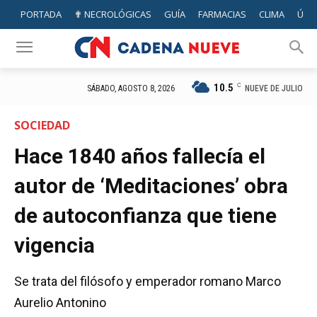
PORTADA
✟ NECROLÓGICAS
GUÍA
FARMACIAS
CLIMA
ÚTIL
10.5
C
NUEVE DE JULIO
SÁBADO, AGOSTO 8, 2026
SOCIEDAD
Hace 1840 años fallecía el
autor de ‘Meditaciones’ obra
de autoconfianza que tiene
vigencia
Se trata del filósofo y emperador romano Marco
Aurelio Antonino