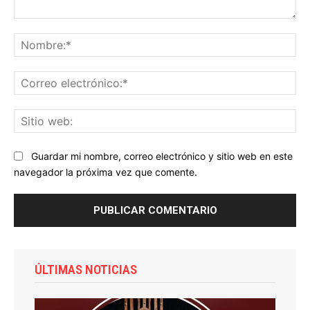
Comentario:
No
Co
ele
Sit
we
Guardar mi nombre, correo electrónico y sitio web en este
navegador la próxima vez que comente.
ÚLTIMAS NOTICIAS