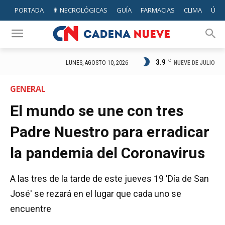
PORTADA
✟ NECROLÓGICAS
GUÍA
FARMACIAS
CLIMA
ÚTIL
3.9
C
NUEVE DE JULIO
LUNES, AGOSTO 10, 2026
GENERAL
El mundo se une con tres
Padre Nuestro para erradicar
la pandemia del Coronavirus
A las tres de la tarde de este jueves 19 'Día de San
José' se rezará en el lugar que cada uno se
encuentre