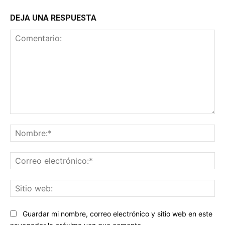
DEJA UNA RESPUESTA
Comentario:
No
Co
ele
Sit
we
Guardar mi nombre, correo electrónico y sitio web en este