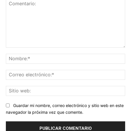
Comentario:
No
Co
ele
Sit
we
Guardar mi nombre, correo electrónico y sitio web en este
navegador la próxima vez que comente.