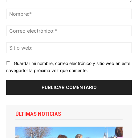
Comentario:
No
Co
ele
Sit
we
Guardar mi nombre, correo electrónico y sitio web en este
navegador la próxima vez que comente.
ÚLTIMAS NOTICIAS