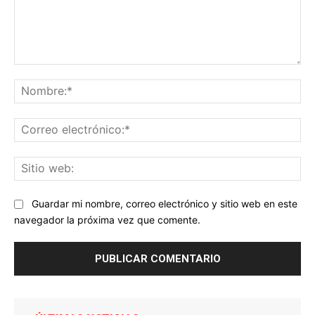
Comentario:
No
Co
ele
Sit
we
Guardar mi nombre, correo electrónico y sitio web en este
navegador la próxima vez que comente.