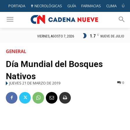
PORTADA
✟ NECROLÓGICAS
GUÍA
FARMACIAS
CLIMA
ÚTIL
1.7
C
NUEVE DE JULIO
VIERNES, AGOSTO 7, 2026
GENERAL
Día Mundial del Bosques
Nativos
JUEVES 21 DE MARZO DE 2019
0