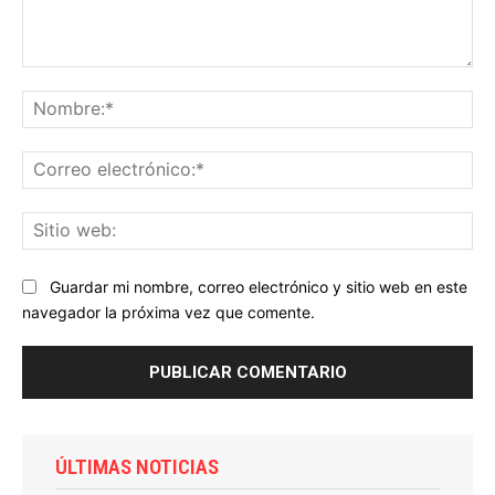
Comentario:
No
Co
ele
Sit
we
Guardar mi nombre, correo electrónico y sitio web en este
navegador la próxima vez que comente.
ÚLTIMAS NOTICIAS