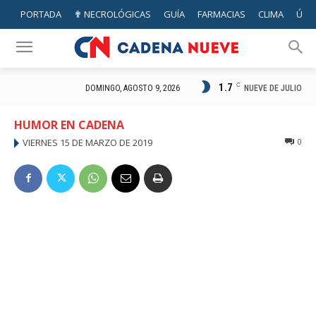
PORTADA
✟ NECROLÓGICAS
GUÍA
FARMACIAS
CLIMA
ÚTIL
1.7
C
NUEVE DE JULIO
DOMINGO, AGOSTO 9, 2026
HUMOR EN CADENA
VIERNES 15 DE MARZO DE 2019
0