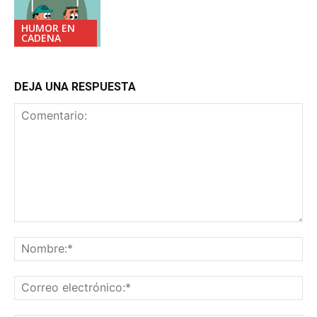
HUMOR EN
CADENA
DEJA UNA RESPUESTA
Comentario:
No
Co
ele