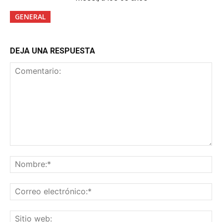
GENERAL
DEJA UNA RESPUESTA
Comentario:
No
Co
ele
Sit