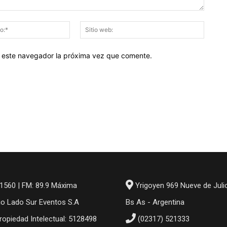
Correo
Sitio
electrónico:*
web:
en este navegador la próxima vez que comente.
1560 | FM: 89.9 Máxima
Yrigoyen 969 Nueve de Juli
io Lado Sur Eventos S.A
Bs As - Argentina
ropiedad Intelectual: 5128498
(02317) 521333