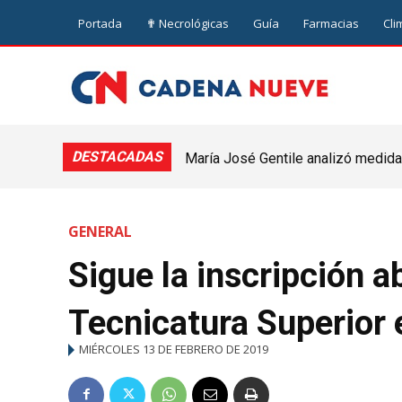
Portada
✟ Necrológicas
Guía
Farmacias
Cli
DESTACADAS
María José Gentile analizó medidas
nuevejuliense
GENERAL
Sigue la inscripción a
Tecnicatura Superior
MIÉRCOLES 13 DE FEBRERO DE 2019