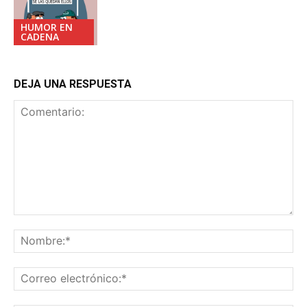
HUMOR EN
CADENA
DEJA UNA RESPUESTA
Comentario:
No
Co
ele