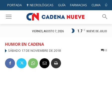
PORTADA
✟ NECROLÓGICAS
GUÍA
FARMACIAS
CLIMA
ÚTIL
1.7
C
NUEVE DE JULIO
VIERNES, AGOSTO 7, 2026
HUMOR EN CADENA
SÁBADO 17 DE NOVIEMBRE DE 2018
0