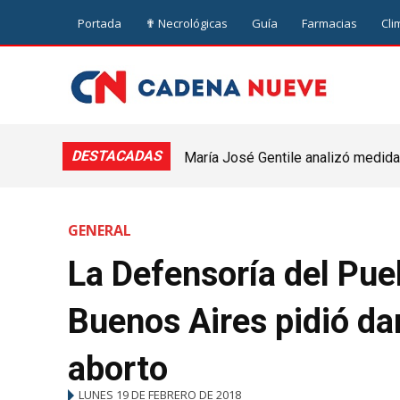
Portada
✟ Necrológicas
Guía
Farmacias
Cli
DESTACADAS
María José Gentile analizó medidas
nuevejuliense
GENERAL
La Defensoría del Pueb
Buenos Aires pidió dar
aborto
LUNES 19 DE FEBRERO DE 2018