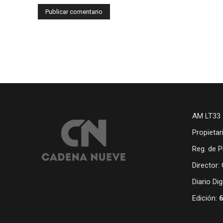
AM LT33 
Propietar
Reg. de P
Director:
Diario Di
Edición: