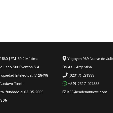
1560 | FM: 89.9 Máxima
Yrigoyen 969 Nueve de Juli
io Lado Sur Eventos S.A
Bs As - Argentina
ropiedad Intelectual: 5128498
(02317) 521333
 Gustavo Tinetti
+549-2317-407333
gital fundado el 03-05-2009
lt33@cadenanueve.com
6306