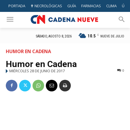
PORTADA
✟ NECROLÓGICAS
GUÍA
FARMACIAS
CLIMA
ÚTIL
10.5
C
NUEVE DE JULIO
SÁBADO, AGOSTO 8, 2026
HUMOR EN CADENA
Humor en Cadena
MIÉRCOLES 28 DE JUNIO DE 2017
0