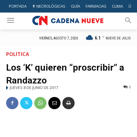
PORTADA
✟ NECROLÓGICAS
GUÍA
FARMACIAS
CLIMA
ÚTIL
6.1
C
NUEVE DE JULIO
VIERNES, AGOSTO 7, 2026
POLÍTICA
Los ‘K’ quieren “proscribir” a
Randazzo
JUEVES 8 DE JUNIO DE 2017
0