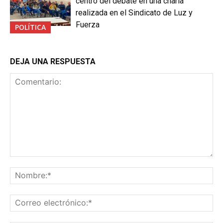
centro del debate en una charla
realizada en el Sindicato de Luz y
Fuerza
POLÍTICA
DEJA UNA RESPUESTA
Comentario:
No
Co
ele