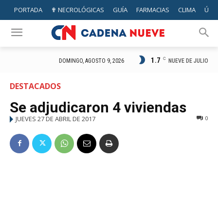
PORTADA
✟ NECROLÓGICAS
GUÍA
FARMACIAS
CLIMA
ÚTIL
1.7
C
NUEVE DE JULIO
DOMINGO, AGOSTO 9, 2026
DESTACADOS
Se adjudicaron 4 viviendas
JUEVES 27 DE ABRIL DE 2017
0