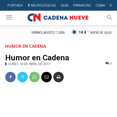
PORTADA
✟ NECROLÓGICAS
GUÍA
FARMACIAS
CLIMA
ÚTIL
14.4
C
NUEVE DE JULIO
VIERNES, AGOSTO 7, 2026
HUMOR EN CADENA
Humor en Cadena
LUNES 10 DE ABRIL DE 2017
0