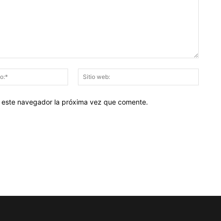
Correo
Sitio
electrónico:*
web:
en este navegador la próxima vez que comente.