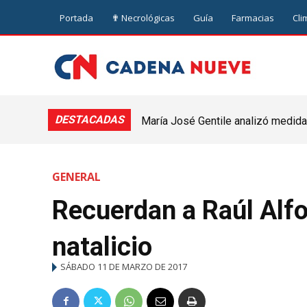
Portada
✟ Necrológicas
Guía
Farmacias
Cli
DESTACADAS
María José Gentile analizó medidas
nuevejuliense
GENERAL
Recuerdan a Raúl Alfo
natalicio
SÁBADO 11 DE MARZO DE 2017