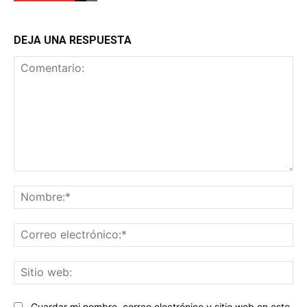
DEJA UNA RESPUESTA
Comentario:
No
Co
ele
Sit
we
Guardar mi nombre, correo electrónico y sitio web en este