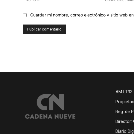
Guardar mi nombre, correo electrónico y sitio web 
AM LT33 
Propietar
Reg. de P
Director:
Diario Di