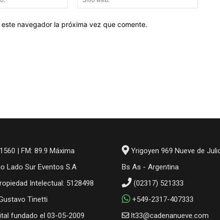
electrónico:*
web:
en este navegador la próxima vez que comente.
1560 | FM: 89.9 Máxima
Yrigoyen 969 Nueve de Juli
io Lado Sur Eventos S.A
Bs As - Argentina
ropiedad Intelectual: 5128498
(02317) 521333
 Gustavo Tinetti
+549-2317-407333
gital fundado el 03-05-2009
lt33@cadenanueve.com