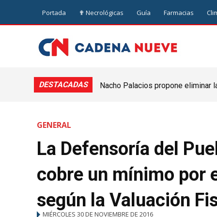
Portada
✟ Necrológicas
Guía
Farmacias
Cli
DESTACADAS
Nacho Palacios propone eliminar l
Cooperativa: “El Legislativo no pue
GENERAL
La Defensoría del Pue
cobre un mínimo por e
según la Valuación Fi
MIÉRCOLES 30 DE NOVIEMBRE DE 2016