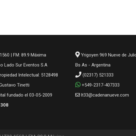
1560 | FM: 89.9 Máxima
Yrigoyen 969 Nueve de Juli
io Lado Sur Eventos S.A
Bs As - Argentina
ropiedad Intelectual: 5128498
(02317) 521333
 Gustavo Tinetti
+549-2317-407333
gital fundado el 03-05-2009
lt33@cadenanueve.com
6308