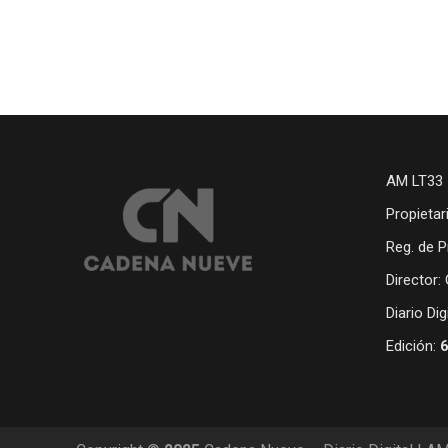
AM LT33 
Propietar
Reg. de P
Director:
Diario Di
Edición: