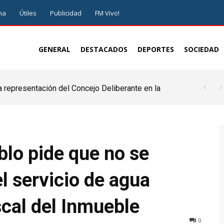
ma
Útiles
Publicidad
FM Vivo!
GENERAL
DESTACADOS
DEPORTES
SOCIEDAD
a representación del Concejo Deliberante en la
de ser juez y parte”
blo pide que no se
l servicio de agua
scal del Inmueble
0