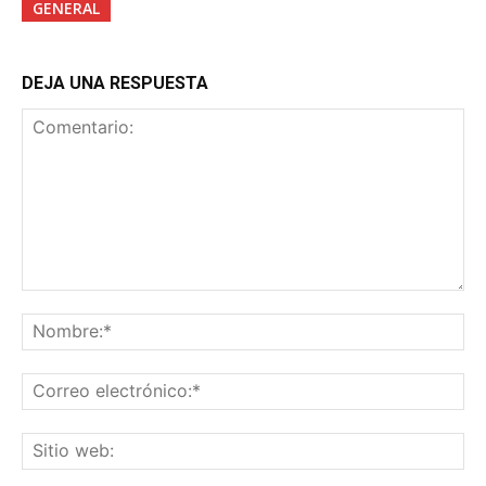
GENERAL
DEJA UNA RESPUESTA
Comentario:
No
Co
ele
Sit
we