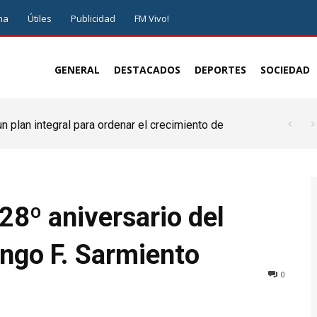
ma
Útiles
Publicidad
FM Vivo!
GENERAL
DESTACADOS
DEPORTES
SOCIEDAD
 plan integral para ordenar el crecimiento de
Julio entregó 50 colchones y 25 cubrecamas al
ingo de Guzmán”
8º aniversario del
ngo F. Sarmiento
0