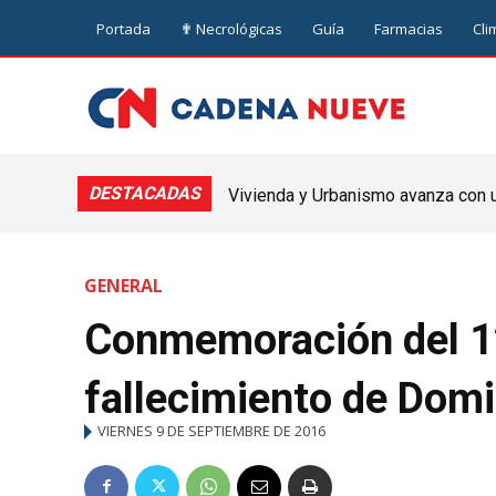
Portada
✟ Necrológicas
Guía
Farmacias
Cli
DESTACADAS
Vivienda y Urbanismo avanza con un
El Club de Leones de Nueve de 
Nueve de Julio
Hogar de Ancianos “Santo Dom
GENERAL
Conmemoración del 12
fallecimiento de Domi
VIERNES 9 DE SEPTIEMBRE DE 2016