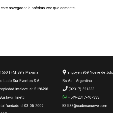
en este navegador la próxima vez que comente.
1560 | FM: 89.9 Máxima
Yrigoyen 969 Nueve de Juli
io Lado Sur Eventos S.A
Bs As - Argentina
ropiedad Intelectual: 5128498
(02317) 521333
 Gustavo Tinetti
+549-2317-407333
gital fundado el 03-05-2009
lt33@cadenanueve.com