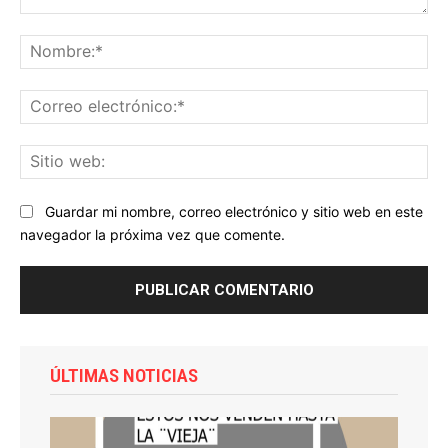
Comentario:
No
Co
ele
Sit
we
Guardar mi nombre, correo electrónico y sitio web en este
navegador la próxima vez que comente.
ÚLTIMAS NOTICIAS