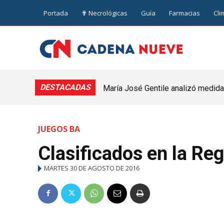
Portada
✟ Necrológicas
Guía
Farmacias
Cli
DESTACADAS
María José Gentile analizó medidas
nuevejuliense
JUEGOS BA
Clasificados en la Re
MARTES 30 DE AGOSTO DE 2016