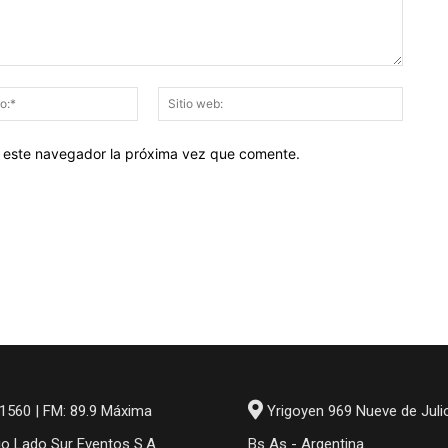
Correo
Sitio
electrónico:*
web:
en este navegador la próxima vez que comente.
1560 | FM: 89.9 Máxima
Yrigoyen 969 Nueve de Juli
io Lado Sur Eventos S.A
Bs As - Argentina