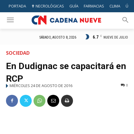
PORTADA
✟ NECROLÓGICAS
GUÍA
FARMACIAS
CLIMA
ÚTIL
6.7
C
NUEVE DE JULIO
SÁBADO, AGOSTO 8, 2026
SOCIEDAD
En Dudignac se capacitará en
RCP
MIÉRCOLES 24 DE AGOSTO DE 2016
0