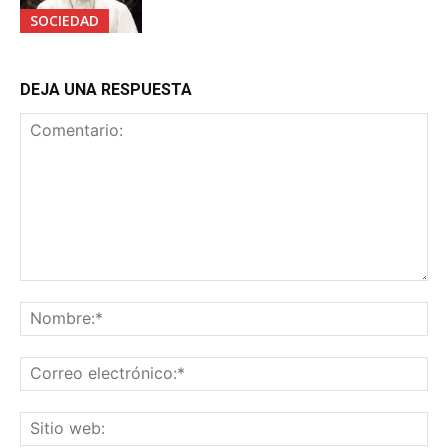
SOCIEDAD
DEJA UNA RESPUESTA
Comentario:
No
Co
ele
Sit
we