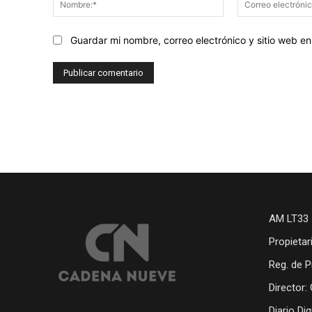
Guardar mi nombre, correo electrónico y sitio web 
AM LT33 
Propietar
Reg. de P
Director:
Diario Di