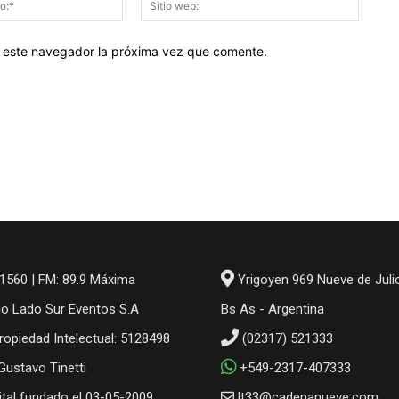
electrónico:*
web:
en este navegador la próxima vez que comente.
1560 | FM: 89.9 Máxima
Yrigoyen 969 Nueve de Juli
io Lado Sur Eventos S.A
Bs As - Argentina
ropiedad Intelectual: 5128498
(02317) 521333
 Gustavo Tinetti
+549-2317-407333
gital fundado el 03-05-2009
lt33@cadenanueve.com