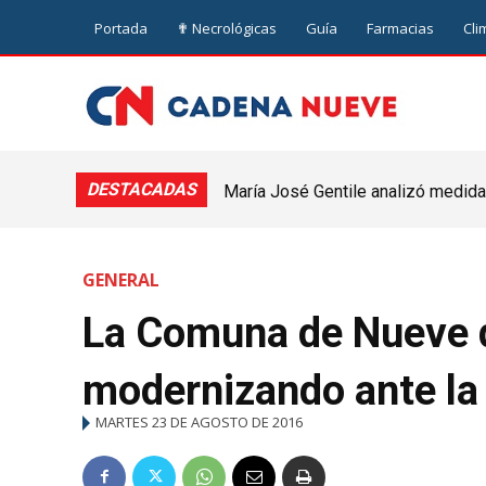
Portada
✟ Necrológicas
Guía
Farmacias
Cli
DESTACADAS
María José Gentile analizó medidas
nuevejuliense
GENERAL
La Comuna de Nueve d
modernizando ante la 
MARTES 23 DE AGOSTO DE 2016