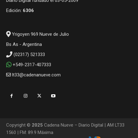
Diario Digital fundado el 03-05-2009
Edición:
6306
Yrigoyen 969 Nueve de Julio
Bs As - Argentina
(02317) 521333
+549-2317-407333
lt33@cadenanueve.com
Copyright ©
2025
Cadena Nueve – Diario Digital | AM LT33
1560 | FM: 89.9 Máxima