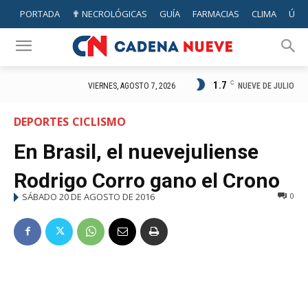
PORTADA
✟ NECROLÓGICAS
GUÍA
FARMACIAS
CLIMA
ÚTIL
1.7
C
NUEVE DE JULIO
VIERNES, AGOSTO 7, 2026
DEPORTES
CICLISMO
En Brasil, el nuevejuliense
Rodrigo Corro gano el Crono
SÁBADO 20 DE AGOSTO DE 2016
0