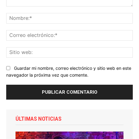
Comentario:
No
Co
ele
Sit
we
Guardar mi nombre, correo electrónico y sitio web en este
navegador la próxima vez que comente.
ÚLTIMAS NOTICIAS