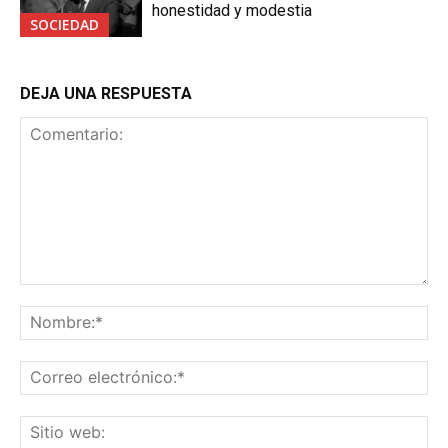
honestidad y modestia
SOCIEDAD
DEJA UNA RESPUESTA
Comentario:
No
Co
ele
Sit
we