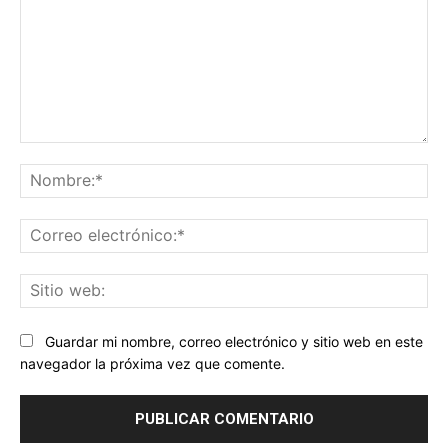
Comentario:
No
Co
ele
Sit
we
Guardar mi nombre, correo electrónico y sitio web en este
navegador la próxima vez que comente.