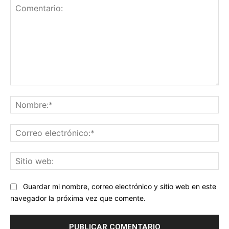
Comentario:
No
Co
ele
Sit
we
Guardar mi nombre, correo electrónico y sitio web en este
navegador la próxima vez que comente.