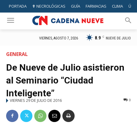
PORTADA
✟ NECROLÓGICAS
GUÍA
FARMACIAS
CLIMA
ÚTIL
8.9
C
NUEVE DE JULIO
VIERNES, AGOSTO 7, 2026
GENERAL
De Nueve de Julio asistieron
al Seminario “Ciudad
Inteligente”
VIERNES 29 DE JULIO DE 2016
0