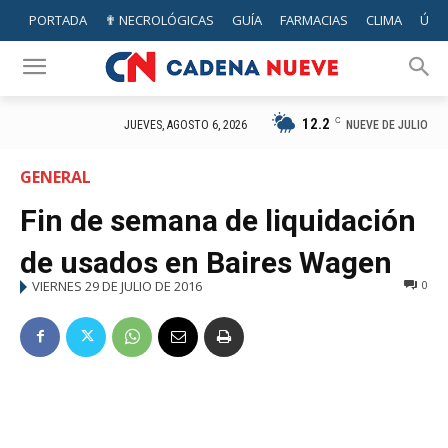
PORTADA
✟ NECROLÓGICAS
GUÍA
FARMACIAS
CLIMA
ÚTIL
12.2
C
NUEVE DE JULIO
JUEVES, AGOSTO 6, 2026
GENERAL
Fin de semana de liquidación
de usados en Baires Wagen
VIERNES 29 DE JULIO DE 2016
0