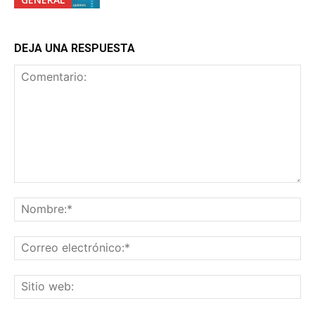
DEJA UNA RESPUESTA
Comentario:
No
Co
ele
Sit
we