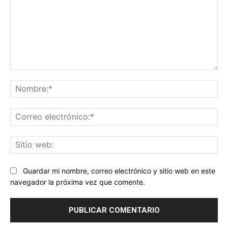
Comentario:
No
Co
ele
Sit
we
Guardar mi nombre, correo electrónico y sitio web en este
navegador la próxima vez que comente.