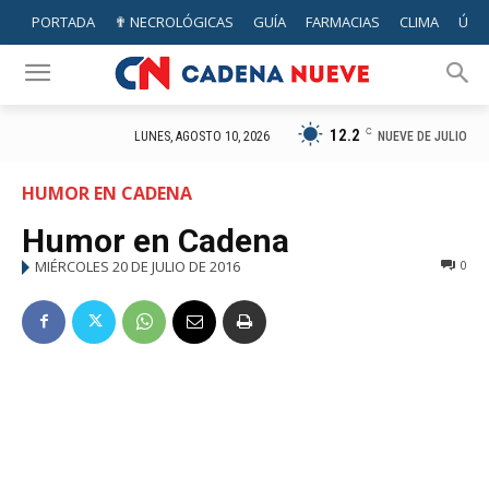
PORTADA
✟ NECROLÓGICAS
GUÍA
FARMACIAS
CLIMA
ÚTIL
12.2
C
NUEVE DE JULIO
LUNES, AGOSTO 10, 2026
HUMOR EN CADENA
Humor en Cadena
MIÉRCOLES 20 DE JULIO DE 2016
0