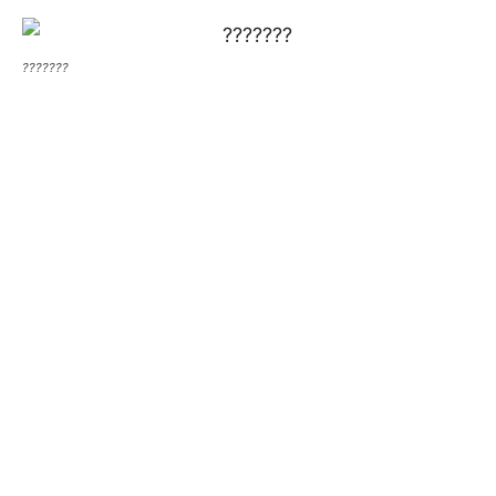
???????