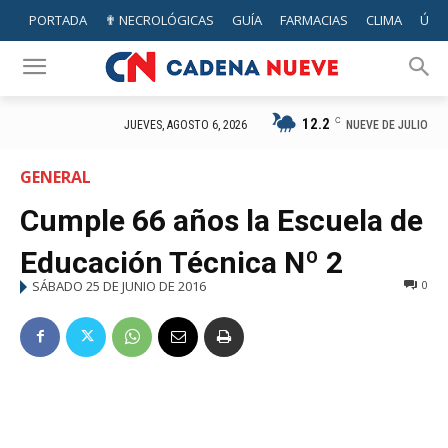
PORTADA
✟ NECROLÓGICAS
GUÍA
FARMACIAS
CLIMA
ÚTIL
12.2
C
NUEVE DE JULIO
JUEVES, AGOSTO 6, 2026
GENERAL
Cumple 66 años la Escuela de
Educación Técnica Nº 2
SÁBADO 25 DE JUNIO DE 2016
0