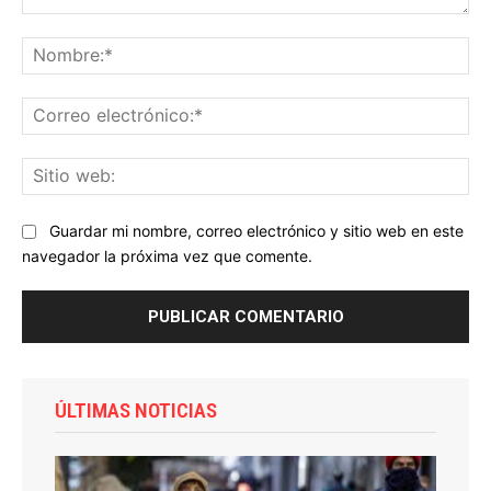
Comentario:
No
Co
ele
Sit
we
Guardar mi nombre, correo electrónico y sitio web en este
navegador la próxima vez que comente.
ÚLTIMAS NOTICIAS