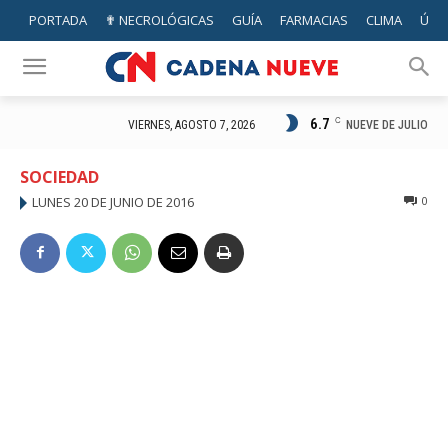
PORTADA
✟ NECROLÓGICAS
GUÍA
FARMACIAS
CLIMA
ÚTIL
6.7
C
NUEVE DE JULIO
VIERNES, AGOSTO 7, 2026
SOCIEDAD
LUNES 20 DE JUNIO DE 2016
0