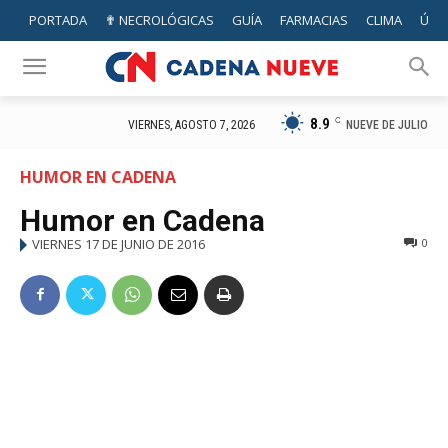
PORTADA
✟ NECROLÓGICAS
GUÍA
FARMACIAS
CLIMA
ÚTIL
8.9
C
NUEVE DE JULIO
VIERNES, AGOSTO 7, 2026
HUMOR EN CADENA
Humor en Cadena
VIERNES 17 DE JUNIO DE 2016
0