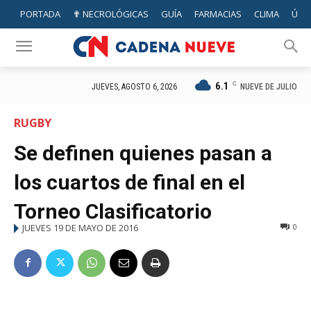
PORTADA
✟ NECROLÓGICAS
GUÍA
FARMACIAS
CLIMA
ÚTIL
6.1
C
NUEVE DE JULIO
JUEVES, AGOSTO 6, 2026
RUGBY
Se definen quienes pasan a
los cuartos de final en el
Torneo Clasificatorio
JUEVES 19 DE MAYO DE 2016
0