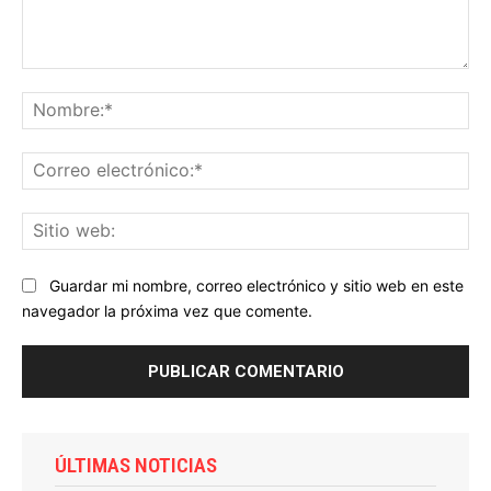
Comentario:
No
Co
ele
Sit
we
Guardar mi nombre, correo electrónico y sitio web en este
navegador la próxima vez que comente.
ÚLTIMAS NOTICIAS