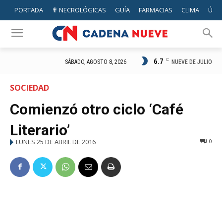
PORTADA
✟ NECROLÓGICAS
GUÍA
FARMACIAS
CLIMA
ÚTIL
6.7
C
NUEVE DE JULIO
SÁBADO, AGOSTO 8, 2026
SOCIEDAD
Comienzó otro ciclo ‘Café
Literario’
LUNES 25 DE ABRIL DE 2016
0