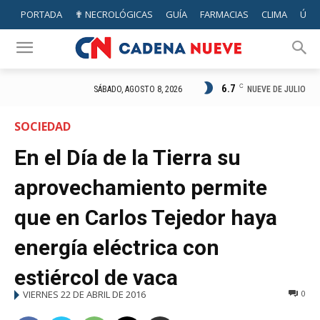
PORTADA
✟ NECROLÓGICAS
GUÍA
FARMACIAS
CLIMA
ÚTIL
6.7
C
NUEVE DE JULIO
SÁBADO, AGOSTO 8, 2026
SOCIEDAD
En el Día de la Tierra su
aprovechamiento permite
que en Carlos Tejedor haya
energía eléctrica con
estiércol de vaca
VIERNES 22 DE ABRIL DE 2016
0