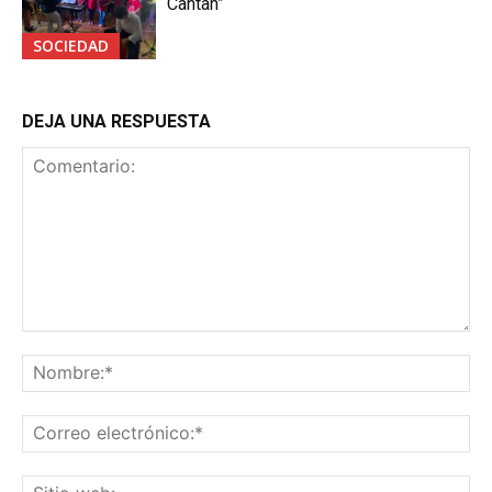
Cantan”
SOCIEDAD
DEJA UNA RESPUESTA
Comentario:
No
Co
ele
Sit