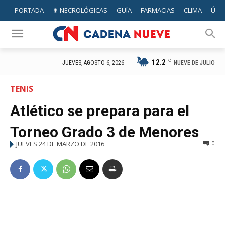
PORTADA
✟ NECROLÓGICAS
GUÍA
FARMACIAS
CLIMA
ÚTIL
12.2
C
NUEVE DE JULIO
JUEVES, AGOSTO 6, 2026
TENIS
Atlético se prepara para el
Torneo Grado 3 de Menores
JUEVES 24 DE MARZO DE 2016
0