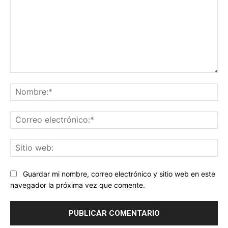
Comentario:
No
Co
ele
Sit
we
Guardar mi nombre, correo electrónico y sitio web en este
navegador la próxima vez que comente.