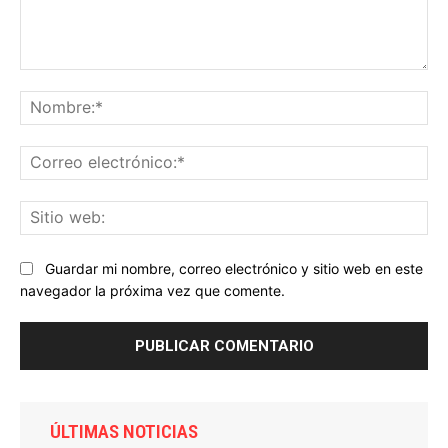
Comentario:
No
Co
ele
Sit
we
Guardar mi nombre, correo electrónico y sitio web en este
navegador la próxima vez que comente.
ÚLTIMAS NOTICIAS