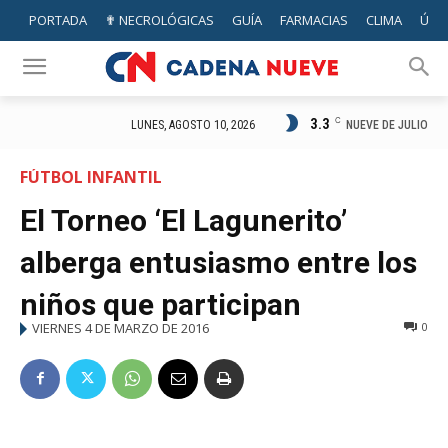
PORTADA
✟ NECROLÓGICAS
GUÍA
FARMACIAS
CLIMA
ÚTIL
3.3
C
NUEVE DE JULIO
LUNES, AGOSTO 10, 2026
FÚTBOL INFANTIL
El Torneo ‘El Lagunerito’
alberga entusiasmo entre los
niños que participan
VIERNES 4 DE MARZO DE 2016
0