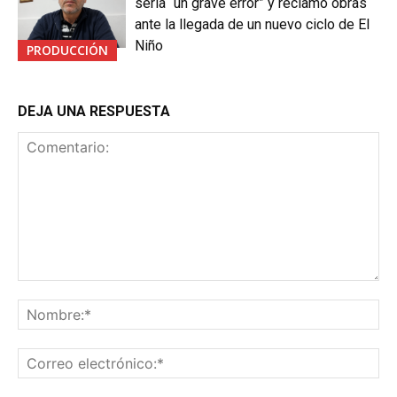
sería “un grave error” y reclamó obras
ante la llegada de un nuevo ciclo de El
Niño
PRODUCCIÓN
DEJA UNA RESPUESTA
Comentario:
No
Co
ele